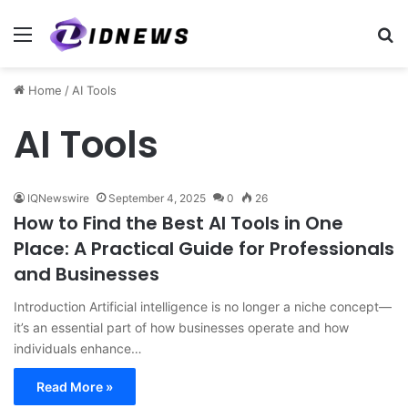
Menu
S
Home
/
AI Tools
AI Tools
IQNewswire
September 4, 2025
0
26
How to Find the Best AI Tools in One
Place: A Practical Guide for Professionals
and Businesses
Introduction Artificial intelligence is no longer a niche concept—
it’s an essential part of how businesses operate and how
individuals enhance…
Read More »