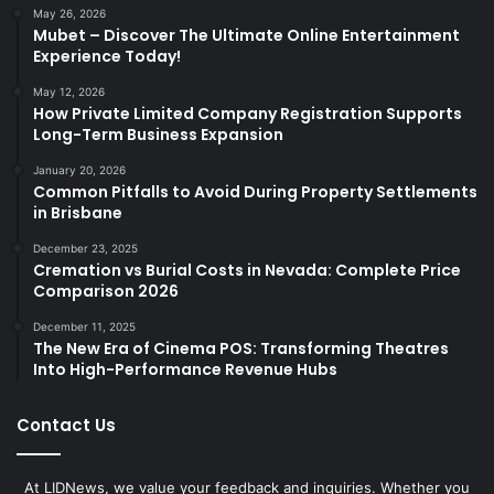
May 26, 2026
Mubet – Discover The Ultimate Online Entertainment
Experience Today!
May 12, 2026
How Private Limited Company Registration Supports
Long-Term Business Expansion
January 20, 2026
Common Pitfalls to Avoid During Property Settlements
in Brisbane
December 23, 2025
Cremation vs Burial Costs in Nevada: Complete Price
Comparison 2026
December 11, 2025
The New Era of Cinema POS: Transforming Theatres
Into High-Performance Revenue Hubs
Contact Us
At LIDNews, we value your feedback and inquiries. Whether you